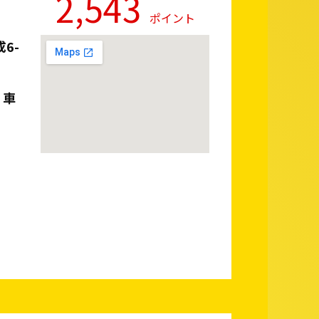
2,543
ポイント
6-
 車