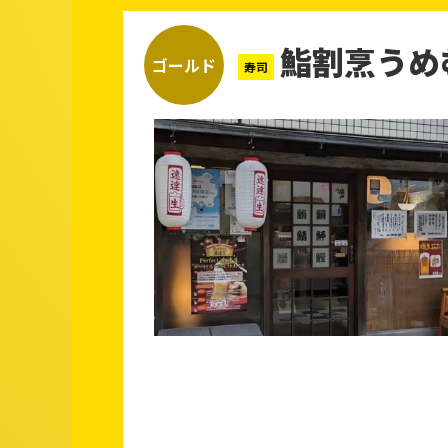
鮨割烹うめ
ゴールド
寿司