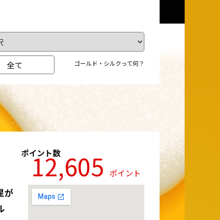
全て
ゴールド・シルクって何？
ポイント数
12,605
ポイント
星が
ル