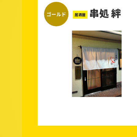
串処 絆
ゴールド
居酒屋