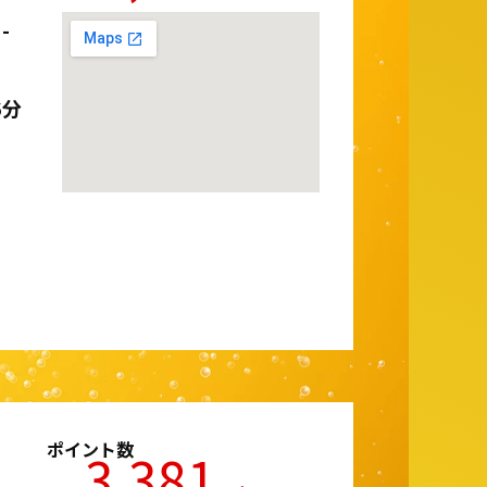
-
6分
ポイント数
3,381