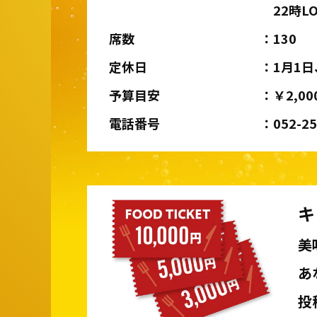
22時L
席数
130
定休日
1月1
予算目安
￥2,00
電話番号
052-2
キ
美
あ
投