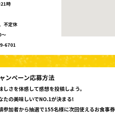
O21時
日、不定休
0～
59-6701
ャンペーン応募方法
味しさを体感して感想を投稿しよう。
なたの美味しいでNO.1が決まる!
稿参加者から抽選で155名様に次回使えるお食事券