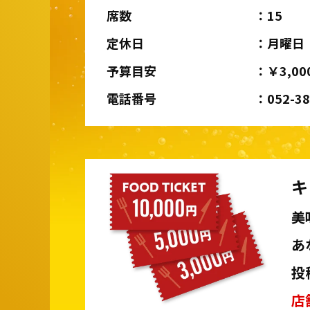
席数
15
定休日
月曜日
予算目安
￥3,00
電話番号
052-3
キ
美
あ
投
店