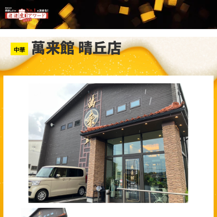
萬来館 晴丘店
中華