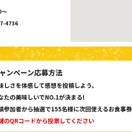
0～
87-4736
ャンペーン応募方法
味しさを体感して感想を投稿しよう。
なたの美味しいでNO.1が決まる!
稿参加者から抽選で155名様に次回使えるお食事券
舗のQRコードから投票してください