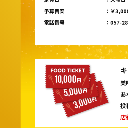
予算目安
￥3,00
電話番号
057-2
キ
美
あ
投
店