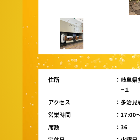
住所
岐阜県
−１
アクセス
多治見
営業時間
17:00〜
席数
36
定休日
火曜日