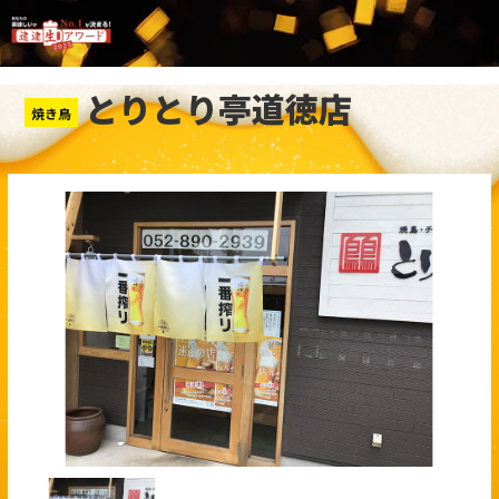
とりとり亭道徳店
焼き鳥