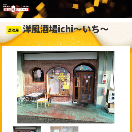
洋風酒場ichi～いち～
居酒屋