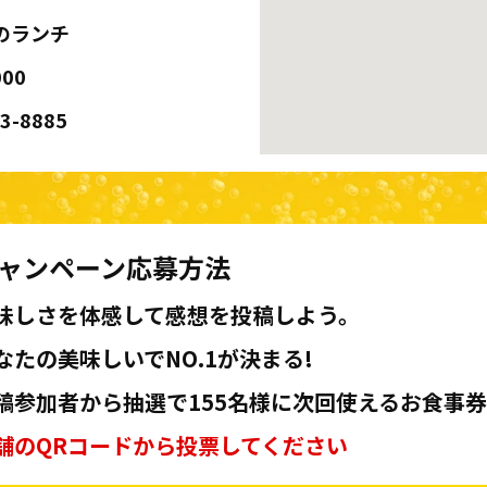
のランチ
00
23-8885
ャンペーン応募方法
味しさを体感して感想を投稿しよう。
なたの美味しいでNO.1が決まる!
稿参加者から抽選で155名様に次回使えるお食事券
舗のQRコードから投票してください