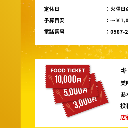
定休日
火曜日
予算目安
～￥1,0
電話番号
0587-
キ
美
あ
投
店