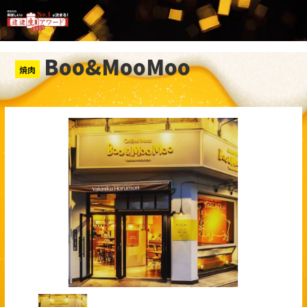
Boo&MooMoo
焼肉