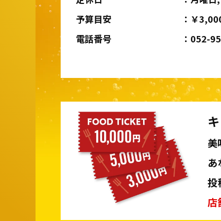
予算目安
￥3,00
電話番号
052-9
キ
美
あ
投
店