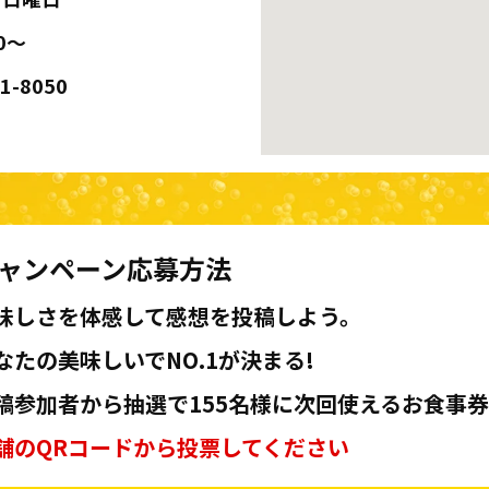
0～
51-8050
ャンペーン応募方法
味しさを体感して感想を投稿しよう。
なたの美味しいでNO.1が決まる!
稿参加者から抽選で155名様に次回使えるお食事券
舗のQRコードから投票してください