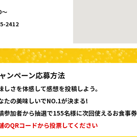
0～
95-2412
ャンペーン応募方法
味しさを体感して感想を投稿しよう。
なたの美味しいでNO.1が決まる!
稿参加者から抽選で155名様に次回使えるお食事券
舗のQRコードから投票してください