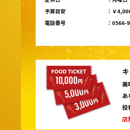
予算目安
￥4,00
電話番号
0566-
キ
美
あ
投
店