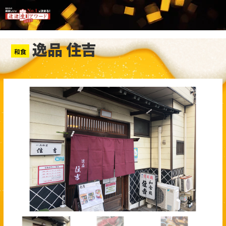
逸品 住吉
和食