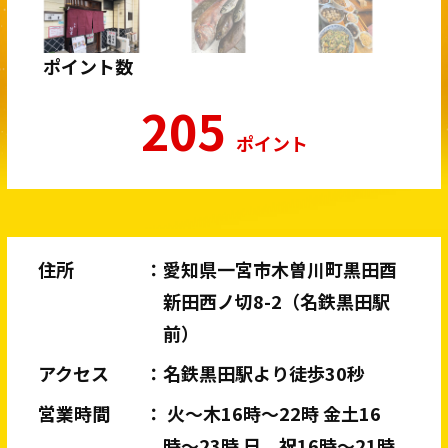
ポイント数
205
ポイント
住所
愛知県一宮市木曽川町黒田酉
新田西ノ切8-2（名鉄黒田駅
前）
アクセス
名鉄黒田駅より徒歩30秒
営業時間
火〜木16時〜22時 金土16
時〜23時 日、祝16時〜21時