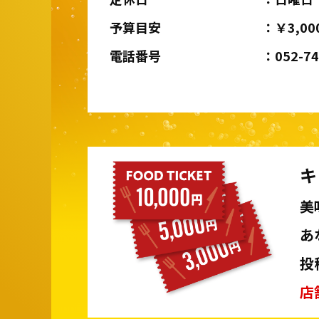
予算目安
￥3,00
電話番号
052-7
キ
美
あ
投
店