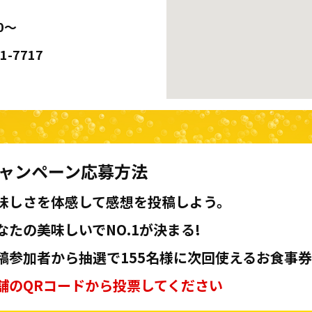
0～
41-7717
ャンペーン応募方法
味しさを体感して感想を投稿しよう。
なたの美味しいでNO.1が決まる!
稿参加者から抽選で155名様に次回使えるお食事券
舗のQRコードから投票してください