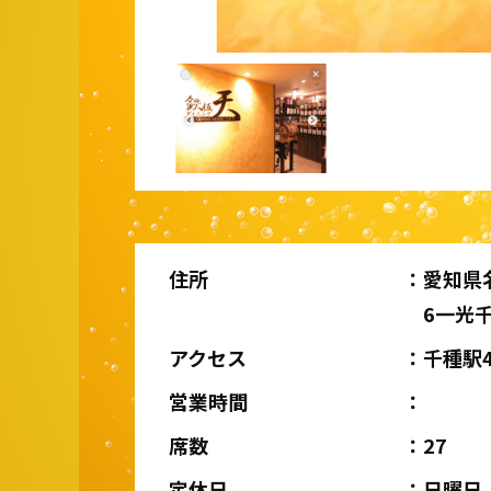
住所
愛知県
6一光
アクセス
千種駅
営業時間
席数
27
定休日
日曜日