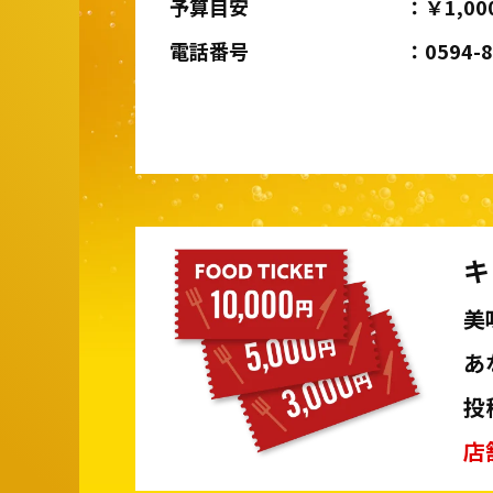
予算目安
￥1,00
電話番号
0594-
キ
美
あ
投
店