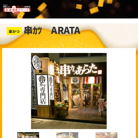
串ｶﾂ ARATA
串かつ